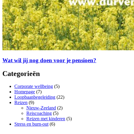
Wat wil jij nog doen voor je pensioen?
Categorieën
Corporate wellbeing
(5)
Homepage
(7)
Loopbaanbegeleiding
(22)
Reizen
(9)
Nieuw-Zeeland
(2)
Reiscoaching
(5)
Reizen met kinderen
(5)
Stress en burn-out
(6)