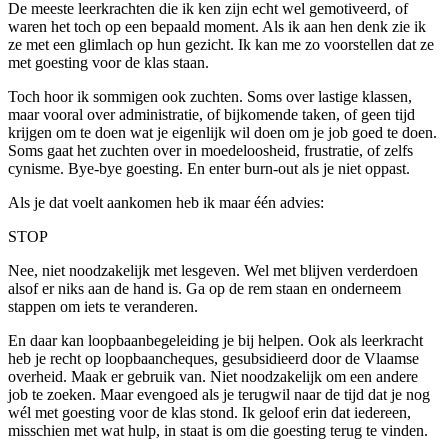
De meeste leerkrachten die ik ken zijn echt wel gemotiveerd, of
waren het toch op een bepaald moment. Als ik aan hen denk zie ik
ze met een glimlach op hun gezicht. Ik kan me zo voorstellen dat ze
met goesting voor de klas staan.
Toch hoor ik sommigen ook zuchten. Soms over lastige klassen,
maar vooral over administratie, of bijkomende taken, of geen tijd
krijgen om te doen wat je eigenlijk wil doen om je job goed te doen.
Soms gaat het zuchten over in moedeloosheid, frustratie, of zelfs
cynisme. Bye-bye goesting. En enter burn-out als je niet oppast.
Als je dat voelt aankomen heb ik maar één advies:
STOP
Nee, niet noodzakelijk met lesgeven. Wel met blijven verderdoen
alsof er niks aan de hand is. Ga op de rem staan en onderneem
stappen om iets te veranderen.
En daar kan loopbaanbegeleiding je bij helpen. Ook als leerkracht
heb je recht op loopbaancheques, gesubsidieerd door de Vlaamse
overheid. Maak er gebruik van. Niet noodzakelijk om een andere
job te zoeken. Maar evengoed als je terugwil naar de tijd dat je nog
wél met goesting voor de klas stond. Ik geloof erin dat iedereen,
misschien met wat hulp, in staat is om die goesting terug te vinden.