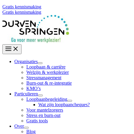
Gratis kennismaking
Gratis kennismaking
Organisaties
Loopbaan & carrière
Welzijn & werkplezier
Stressmanagement
Burn-out & re-integratie
KMO’s
Particulieren
Loopbaanbegeleiding
Wat zijn loopbaancheques?
Voor mantelzorgers
Stress en burn-out
Gratis tools
Over
Blog