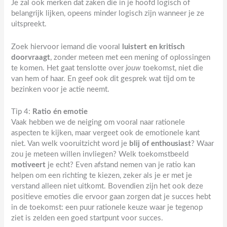
Je zal ook merken dat zaken die in je hoofd logisch of
belangrijk lijken, opeens minder logisch zijn wanneer je ze
uitspreekt.
Zoek hiervoor iemand die vooral
luistert en kritisch
doorvraagt
, zonder meteen met een mening of oplossingen
te komen. Het gaat tenslotte over
jouw
toekomst, niet die
van hem of haar. En geef ook dit gesprek wat tijd om te
bezinken voor je actie neemt.
Tip 4:
Ratio én emotie
Vaak hebben we de neiging om vooral naar rationele
aspecten te kijken, maar vergeet ook de emotionele kant
niet. Van welk vooruitzicht word je
blij of enthousiast
? Waar
zou je meteen willen invliegen? Welk toekomstbeeld
motiveert
je echt? Even afstand nemen van je ratio kan
helpen om een richting te kiezen, zeker als je er met je
verstand alleen niet uitkomt. Bovendien zijn het ook deze
positieve emoties die ervoor gaan zorgen dat je succes hebt
in de toekomst: een puur rationele keuze waar je tegenop
ziet is zelden een goed startpunt voor succes.