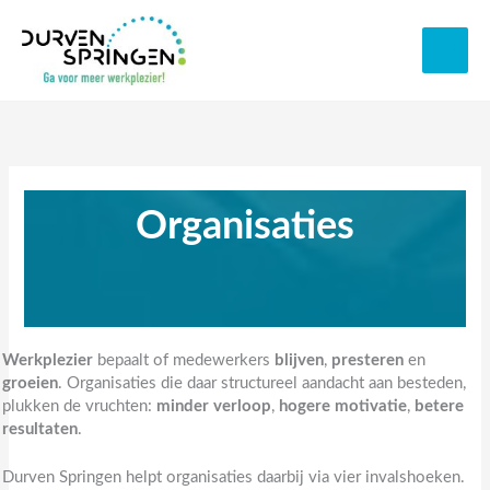
Spring
naar
de
inhoud
Organisaties
Werkplezier
bepaalt of medewerkers
blijven
,
presteren
en
groeien
. Organisaties die daar structureel aandacht aan besteden,
plukken de vruchten:
minder verloop
,
hogere motivatie
,
betere
resultaten
.
Durven Springen helpt organisaties daarbij via vier invalshoeken.