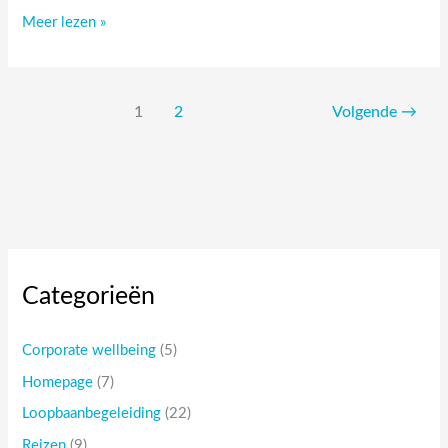
Jouw
Meer lezen »
barometer
voor
burn-
out
1
2
Volgende
→
Categorieën
Corporate wellbeing
(5)
Homepage
(7)
Loopbaanbegeleiding
(22)
Reizen
(9)