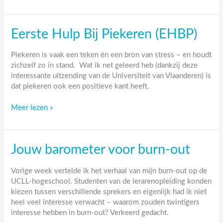
met
feedback
geven!
Eerste Hulp Bij Piekeren (EHBP)
Piekeren is vaak een teken én een bron van stress – en houdt
zichzelf zo in stand. Wat ik net geleerd heb (dankzij deze
interessante uitzending van de Universiteit van Vlaanderen) is
dat piekeren ook een positieve kant heeft.
Eerste
Meer lezen »
Hulp
Bij
Piekeren
Jouw barometer voor burn-out
(EHBP)
Vorige week vertelde ik het verhaal van mijn burn-out op de
UCLL-hogeschool. Studenten van de lerarenopleiding konden
kiezen tussen verschillende sprekers en eigenlijk had ik niet
heel veel interesse verwacht – waarom zouden twintigers
interesse hebben in burn-out? Verkeerd gedacht.