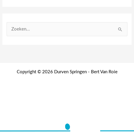
Z
o
e
k
e
n
Copyright © 2026 Durven Springen - Bert Van Roie
n
a
a
r
: