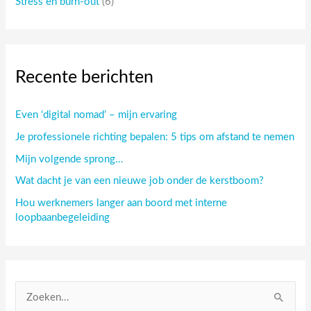
Stress en burn-out
(6)
Recente berichten
Even ‘digital nomad’ – mijn ervaring
Je professionele richting bepalen: 5 tips om afstand te nemen
Mijn volgende sprong…
Wat dacht je van een nieuwe job onder de kerstboom?
Hou werknemers langer aan boord met interne
loopbaanbegeleiding
Z
o