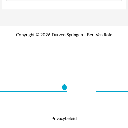
e
k
e
n
Copyright © 2026 Durven Springen - Bert Van Roie
n
a
a
r
:
Privacybeleid