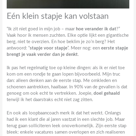
Eén klein stapje kan volstaan
“Ik zit niet goed in mijn job – maar
hoe verander ik dat
?”
Vaak hoor ik mensen zuchten. Elke optie lijkt een gigantische
berg, niet te overzien. En hoe beklim je zo’n berg? Het
antwoord: “
stapje voor stapje
”. Meer nog: een
eerste stapje
brengt je vaak verder dan je denkt
.
Ik pas het regelmatig toe op kleine dingen: als ik er niet toe
kom om een rondje te gaan lopen bijvoorbeeld. Mijn truc
dan: alleen denken aan de eerste stap. Me omkleden en
schoenen aantrekken, haalbaar. In 90% van de gevallen is dat
genoeg om ook echt te vertrekken. Joepie,
doel gehaald
terwijl ik het daarstraks echt niet zag zitten.
En ook als loopbaancoach merk ik dat het werkt. Onlangs
had ik een klant die al jaren vastzat in een slechte job. Maar
terug gaan solliciteren leek onoverkomelijk. Zijn eerste stap
bleek: enkele vacatures samen overlopen en zich realiseren