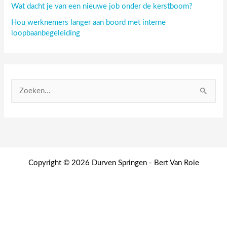
Wat dacht je van een nieuwe job onder de kerstboom?
Hou werknemers langer aan boord met interne
loopbaanbegeleiding
Z
o
e
k
e
n
Copyright © 2026 Durven Springen - Bert Van Roie
n
a
a
r