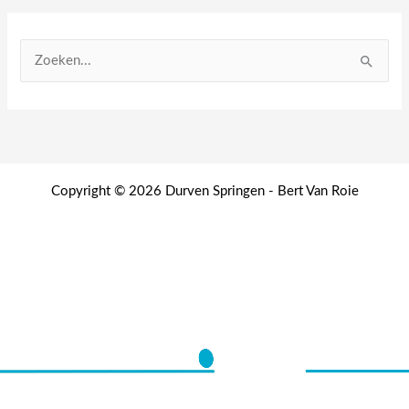
Z
o
e
k
e
n
Copyright © 2026 Durven Springen - Bert Van Roie
n
a
a
r
: