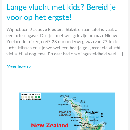
Lange vlucht met kids? Bereid je
voor op het ergste!
Wij hebben 2 actieve kleuters. Stilzitten aan tafel is vaak al
een hele opgave. Dus je moet wel gek zijn om naar Nieuw-
Zeeland te reizen, niet? 28 uur onderweg waarvan 22 in de
lucht. Misschien zijn we wel een beetje gek, maar die vlucht
viel al bij al nog mee. En daar had onze ingesteldheid veel […]
Lange
Meer lezen »
vlucht
met
kids?
Bereid
je
voor
op
het
ergste!