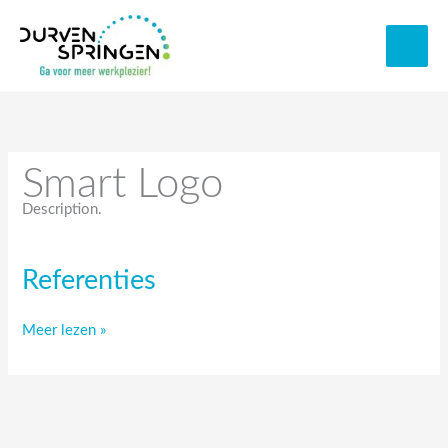
Spring
naar
de
inhoud
Smart Logo
Description.
Referenties
Referenties
Meer lezen »